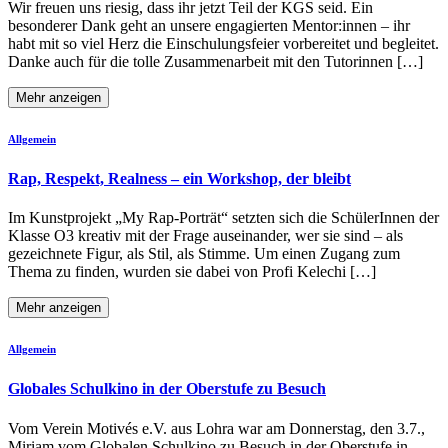
Wir freuen uns riesig, dass ihr jetzt Teil der KGS seid. Ein
besonderer Dank geht an unsere engagierten Mentor:innen – ihr
habt mit so viel Herz die Einschulungsfeier vorbereitet und begleitet.
Danke auch für die tolle Zusammenarbeit mit den Tutorinnen […]
Mehr anzeigen
Allgemein
Rap, Respekt, Realness – ein Workshop, der bleibt
Im Kunstprojekt „My Rap-Porträt“ setzten sich die SchülerInnen der
Klasse O3 kreativ mit der Frage auseinander, wer sie sind – als
gezeichnete Figur, als Stil, als Stimme. Um einen Zugang zum
Thema zu finden, wurden sie dabei von Profi Kelechi […]
Mehr anzeigen
Allgemein
Globales Schulkino in der Oberstufe zu Besuch
Vom Verein Motivés e.V. aus Lohra war am Donnerstag, den 3.7.,
Miriam vom Globalen Schulkino zu Besuch in der Oberstufe in