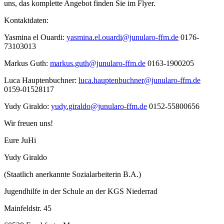
uns, das komplette Angebot finden Sie im Flyer.
Kontaktdaten:
Yasmina el Ouardi:
yasmina.el.ouardi@junularo-ffm.de
0176-
73103013
Markus Guth:
markus.guth@junularo-ffm.de
0163-1900205
Luca Hauptenbuchner:
luca.hauptenbuchner@junularo-ffm.de
0159-01528117
Yudy Giraldo:
yudy.giraldo@junularo-ffm.de
0152-55800656
Wir freuen uns!
Eure JuHi
Yudy Giraldo
(Staatlich anerkannte Sozialarbeiterin B.A.)
Jugendhilfe in der Schule an der KGS Niederrad
Mainfeldstr. 45