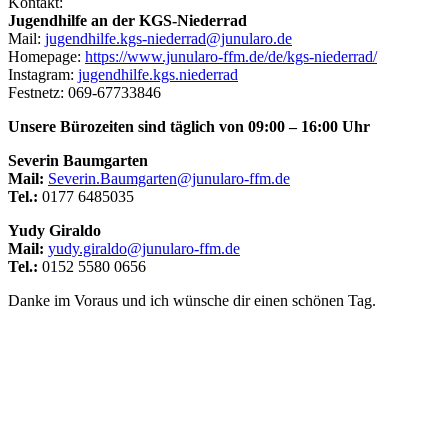
Kontakt:
Jugendhilfe an der KGS-Niederrad
Mail:
jugendhilfe.kgs-niederrad@junularo.de
Homepage:
https://www.junularo-ffm.de/de/kgs-niederrad/
Instagram:
jugendhilfe.kgs.niederrad
Festnetz: 069-67733846
Unsere Bürozeiten sind täglich von 09:00 – 16:00 Uhr
Severin Baumgarten
Mail:
Severin.Baumgarten@junularo-ffm.de
Tel.:
0177 6485035
Yudy Giraldo
Mail:
yudy.giraldo@junularo-ffm.de
Tel.:
0152 5580 0656
Danke im Voraus und ich wünsche dir einen schönen Tag.