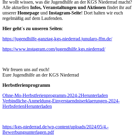
Ihr wollt wissen, was die Jugendhilfe an der KGS Niederrad macht?
Alle aktuellen
Infos, Veranstaltungen und Aktionen
findet ihr auf
unserer
Homepage
und
Instagram-Seite
! Dort halten wir euch
regelmäßig auf dem Laufenden.
Hier geht´s zu unseren Seiten
:
https://jugendhilfe-ganztag-kgs-niederrad.junularo-ffm.de/
https://www.instagram.com/jugendhilfe.kgs.niederrad/
Wir freuen uns auf euch!
Eure Jugendhilfe an der KGS Niederrad
Herbstferienprogramm
Ohne-Mo-Herbstferienprogramm-2024-2
Herunterladen
Verbindliche-Anmeldung-Einverstaendniserklaerungen-2024-
Herbsferien
Herunterladen
https://kgs-niederrad.de/wp-content/uploads/2024/05/4.-
Bewerbungsunterlagen.pdf