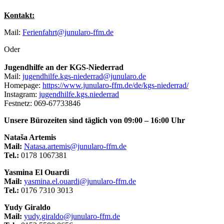
Kontakt:
Mail:
Ferienfahrt@junularo-ffm.de
Oder
Jugendhilfe an der KGS-Niederrad
Mail:
jugendhilfe.kgs-niederrad@junularo.de
Homepage:
https://www.junularo-ffm.de/de/kgs-niederrad/
Instagram:
jugendhilfe.kgs.niederrad
Festnetz: 069-67733846
Unsere Bürozeiten sind täglich von 09:00 – 16:00 Uhr
Nataša Artemis
Mail:
Natasa.artemis@junularo-ffm.de
Tel.:
0178 1067381
Yasmina El Ouardi
Mail:
yasmina.el.ouardi@junularo-ffm.de
Tel.:
0176 7310 3013
Yudy Giraldo
Mail:
yudy.giraldo@junularo-ffm.de