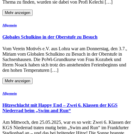
Thema zu finden, wurden sie dabei von Profi Kelechi […]
Mehr anzeigen
Allgemein
Globales Schulkino in der Oberstufe zu Besuch
Vom Verein Motivés e.V. aus Lohra war am Donnerstag, den 3.7.,
Miriam vom Globalen Schulkino zu Besuch in der Oberstufe in
Sachsenhausen. Die PoWi-Grundkurse von Frau Kozubek und
Herrn Noack haben sich trotz des anstehenden Ferienbeginns und
den hohen Temperaturen […]
Mehr anzeigen
Allgemein
Hitzeschlacht mit Happy End – Zwei 6. Klassen der KGS
Niederrad beim „Swim and Run“
Am Mittwoch, den 25.05.2025, war es so weit: Zwei 6. Klassen der
KGS Niederrad traten mutig beim „Swim and Run“ im Frankfurter
Stadionbad an – und das bei brütender Hitze! Die Sonne brannte